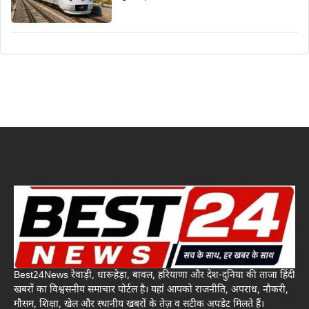
Best24News रेवाड़ी, धारूहेड़ा, बावल, हरियाणा और देश-दुनिया की ताजा हिंदी
खबरों का विश्वसनीय समाचार पोर्टल है। यहां आपको राजनीति, अपराध, नौकरी,
मौसम, शिक्षा, खेल और स्थानीय खबरों के तेज़ व सटीक अपडेट मिलते हैं।