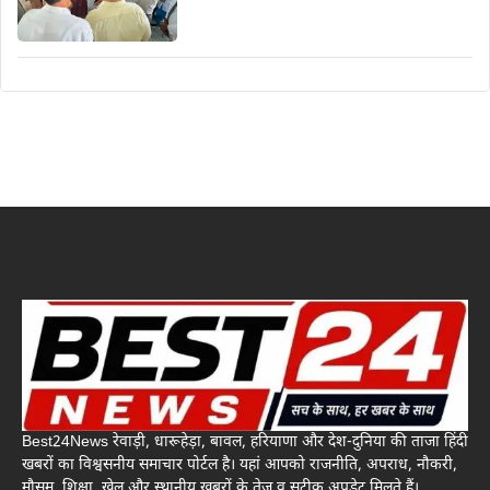
Best24News रेवाड़ी, धारूहेड़ा, बावल, हरियाणा और देश-दुनिया की ताजा हिंदी
खबरों का विश्वसनीय समाचार पोर्टल है। यहां आपको राजनीति, अपराध, नौकरी,
मौसम, शिक्षा, खेल और स्थानीय खबरों के तेज़ व सटीक अपडेट मिलते हैं।