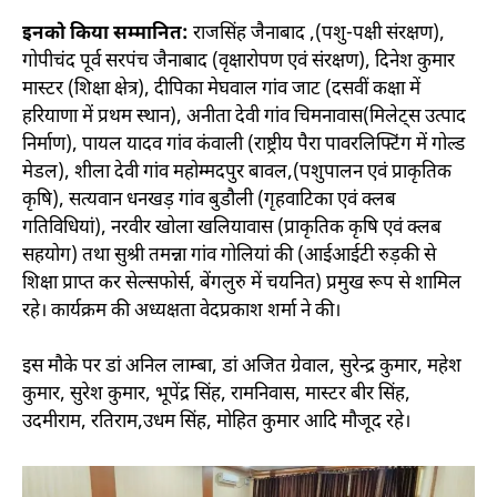
इनको किया सम्मानित:
राजसिंह जैनाबाद ,(पशु-पक्षी संरक्षण),
गोपीचंद पूर्व सरपंच जैनाबाद (वृक्षारोपण एवं संरक्षण), दिनेश कुमार
मास्टर (शिक्षा क्षेत्र), दीपिका मेघवाल गांव जाट (दसवीं कक्षा में
हरियाणा में प्रथम स्थान), अनीता देवी गांव चिमनावास(मिलेट्स उत्पाद
निर्माण), पायल यादव गांव कंवाली (राष्ट्रीय पैरा पावरलिफ्टिंग में गोल्ड
मेडल), शीला देवी गांव महोम्मदपुर बावल,(पशुपालन एवं प्राकृतिक
कृषि), सत्यवान धनखड़ गांव बुडौली (गृहवाटिका एवं क्लब
गतिविधियां), नरवीर खोला खलियावास (प्राकृतिक कृषि एवं क्लब
सहयोग) तथा सुश्री तमन्ना गांव गोलियां की (आईआईटी रुड़की से
शिक्षा प्राप्त कर सेल्सफोर्स, बेंगलुरु में चयनित) प्रमुख रूप से शामिल
रहे। कार्यक्रम की अध्यक्षता वेदप्रकाश शर्मा ने की।
इस मौके पर डां अनिल लाम्बा, डां अजित ग्रेवाल, सुरेन्द्र कुमार, महेश
कुमार, सुरेश कुमार, भूपेंद्र सिंह, रामनिवास, मास्टर बीर सिंह,
उदमीराम, रतिराम,उधम सिंह, मोहित कुमार आदि मौजूद रहे।