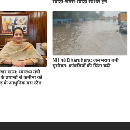
रेवाड़ी-रींगस-रेवाड़ी स्पेशल ट्रेन
NH 48 Dharuhera: जलभराव बनी
मुसीबत: कांवड़ियों की चिंता बढ़ी
 खत्म: स्वास्थ्य मंत्री
के प्रयासों से कनीना को
़ के आधुनिक बस स्टैंड