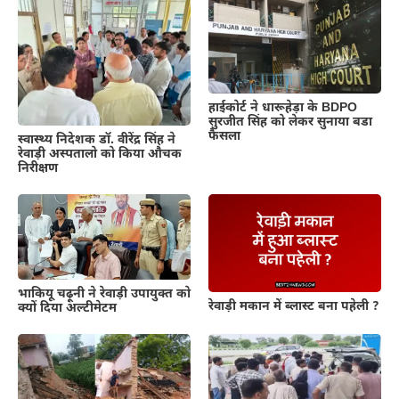
हाईकोर्ट ने धारूहेड़ा के BDPO
सुरजीत सिंह को लेकर सुनाया बडा
फैसला
स्वास्थ्य निदेशक डॉ. वीरेंद्र सिंह ने
रेवाड़ी अस्पतालो को किया औचक
निरीक्षण
भाकियू चढ़ूनी ने रेवाड़ी उपायुक्त को
रेवाड़ी मकान में ब्लास्ट बना पहेली ?
क्यों दिया अल्टीमेटम