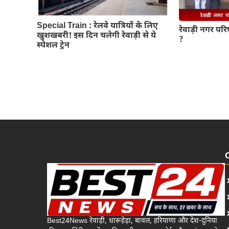
Special Train : रेलवे यात्रियों के लिए
रेवाड़ी नगर परिष
खुशखबरी! इस दिन चलेगी रेवाड़ी से ये
?
स्पेशल ट्रेन
Best24News रेवाड़ी, धारूहेड़ा, बावल, हरियाणा और देश-दुनिया