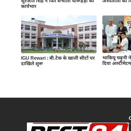
अस्पतालो को 
सुरजीत सिंह ने फिर संभाला धारूहेड़ा का
कार्यभार
भाकियू चढ़ूनी ने
IGU Rewari : बी.टेक के खाली सीटों पर
दिया अल्टीमेट
दाखिले शुरू