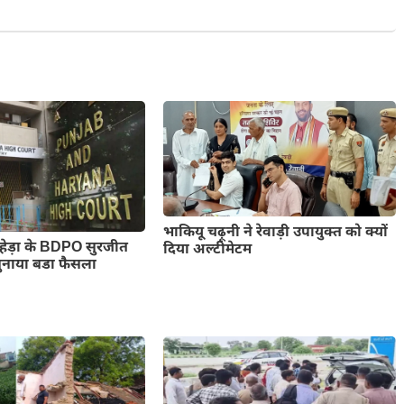
भाकियू चढ़ूनी ने रेवाड़ी उपायुक्त को क्यों
रूहेड़ा के BDPO सुरजीत
दिया अल्टीमेटम
सुनाया बडा फैसला