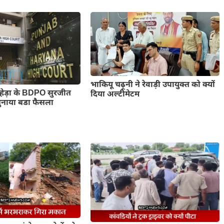
भाकियू चढ़ूनी ने रेवाड़ी उपायुक्त को क्यों
रूहेड़ा के BDPO सुरजीत
दिया अल्टीमेटम
सुनाया बडा फैसला