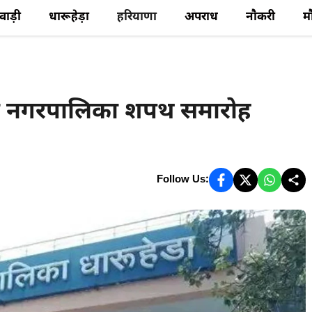
ेवाड़ी
धारूहेड़ा
हरियाणा
अपराध
नौकरी
म
़ा नगरपालिका शपथ समारोह
Follow Us: