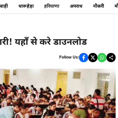
ेवाड़ी
धारूहेड़ा
हरियाणा
अपराध
नौकरी
म
री! यहाँ से करे डाउनलोड
Follow Us: