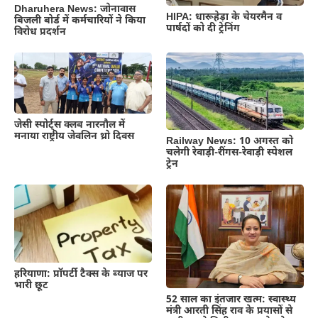
Dharuhera News: जोनावास
HIPA: धारूहेड़ा के चेयरमैन व
बिजली बोर्ड में कर्मचारियों ने किया
पार्षदों को दी ट्रेनिंग
विरोध प्रदर्शन
जेसी स्पोर्ट्स क्लब नारनौल में
मनाया राष्ट्रीय जेवलिन थ्रो दिवस
Railway News: 10 अगस्त को
चलेगी रेवाड़ी-रींगस-रेवाड़ी स्पेशल
ट्रेन
हरियाणा: प्रॉपर्टी टैक्स के ब्याज पर
भारी छूट
52 साल का इंतजार खत्म: स्वास्थ्य
मंत्री आरती सिंह राव के प्रयासों से