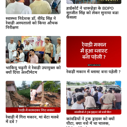
हाईकोर्ट ने धारूहेड़ा के BDPO
सुरजीत सिंह को लेकर सुनाया बडा
फैसला
स्वास्थ्य निदेशक डॉ. वीरेंद्र सिंह ने
रेवाड़ी अस्पतालो को किया औचक
निरीक्षण
भाकियू चढ़ूनी ने रेवाड़ी उपायुक्त को
रेवाड़ी मकान में ब्लास्ट बना पहेली ?
क्यों दिया अल्टीमेटम
रेवाड़ी में गिरा मकान, मां बेटा मलबे
कांवडियों ने ट्रक ड्राइवर को क्यों
में दबे ?
पीटा, क्या नशे में था चालक,