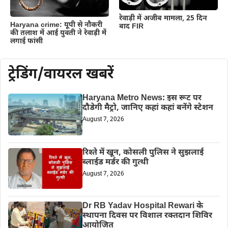
रेवाड़ी में अजीब मामला, 25 दिन
Haryana crime: यूपी से नौकरी
बाद FIR
की तलाश में आई युवती ने रेवाड़ी में
लगाई फांसी
ट्रेडिंग/वायरल खबरें
Haryana Metro News: इस रूट पर
दौडेगी मैट्रो, जानिए कहां कहां बनेंगे स्टेशन
August 7, 2026
रिश्ते में खून, कोसली पुलिस ने सुझलाई
ब्लाईड मर्डर की गुत्थी
August 7, 2026
Dr RB Yadav Hospital Rewari के
स्थापना दिवस पर विशाल रक्तदान शिविर
आयोजित