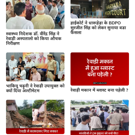
हाईकोर्ट ने धारूहेड़ा के BDPO
सुरजीत सिंह को लेकर सुनाया बडा
फैसला
स्वास्थ्य निदेशक डॉ. वीरेंद्र सिंह ने
रेवाड़ी अस्पतालो को किया औचक
निरीक्षण
भाकियू चढ़ूनी ने रेवाड़ी उपायुक्त को
रेवाड़ी मकान में ब्लास्ट बना पहेली ?
क्यों दिया अल्टीमेटम