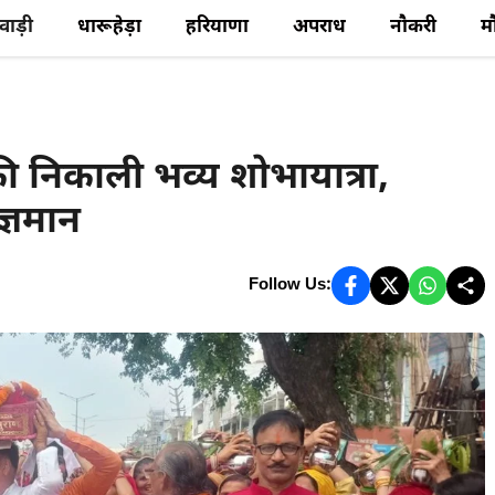
ेवाड़ी
धारूहेड़ा
हरियाणा
अपराध
नौकरी
म
ी निकाली भव्य शोभायात्रा,
्ञमान
Follow Us: