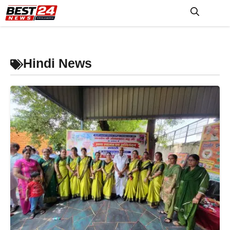
Skip
to
M
content
Hindi News